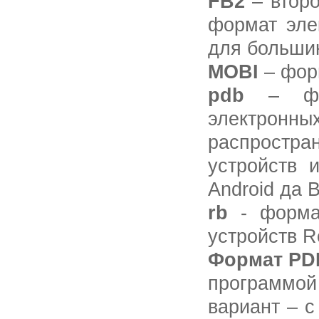
FB2
– втор
формат эле
для большин
MOBI
– фор
pdb
– ф
электронны
распростр
устройств 
Android да B
rb
- форма
устройств R
Формат PD
программой 
вариант – 