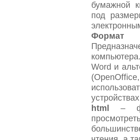
бумажной к
под размер
электронны
Формат 
Предназн
компьютера
Word и альт
(OpenOffic
использо
устройствах
html
– ф
просмотрет
большинст
чтения, а т