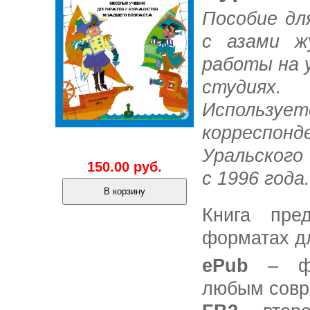
Пособие дл
с азами ж
работы на у
студиях.
Использу
корреспонд
Уральского
150.00
руб.
с 1996 года
Книга пре
форматах дл
ePub
– ф
любым совр