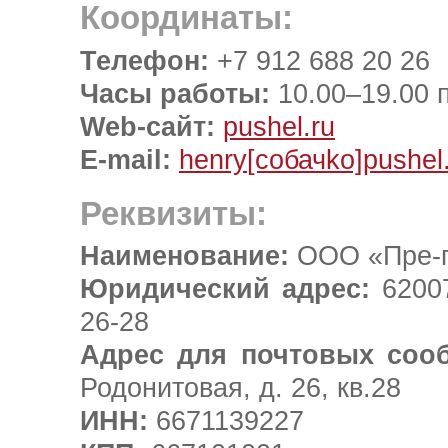
Координаты:
Телефон:
+7 912 688 20 26
Часы работы:
10.00–19.00 п
Web-сайт:
pushel.ru
E-mail:
henry
[coбачkо]
pushel
Реквизиты:
Наименование:
OOO «Пре-п
Юридический адрес:
6200
26-28
Адрес для почтовых соо
Родонитовая, д. 26, кв.28
ИНН:
6671139227