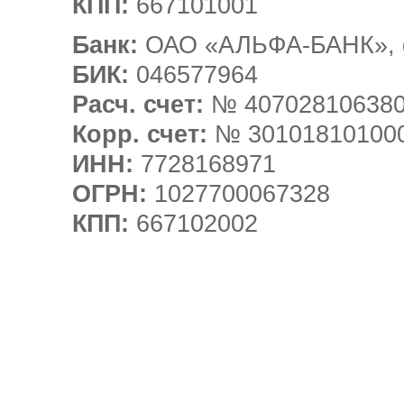
КПП:
667101001
Банк:
ОАО «АЛЬФА-БАНК», ф
БИК:
046577964
Расч. счет:
№ 407028106380
Корр. счет:
№ 30101810100
ИНН:
7728168971
ОГРН:
1027700067328
КПП:
667102002