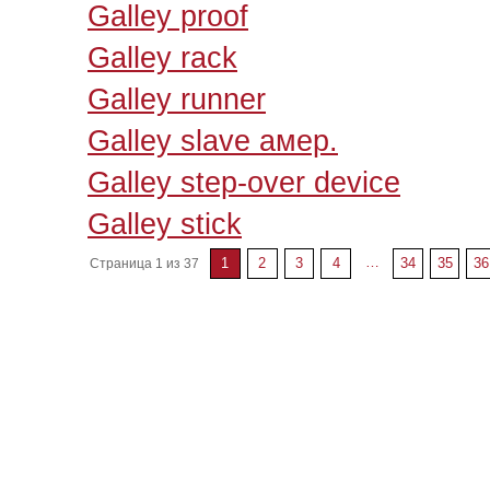
Galley proof
Galley rack
Galley runner
Galley slave амер.
Galley step-over device
Galley stick
…
1
2
3
4
34
35
36
Страница 1 из 37