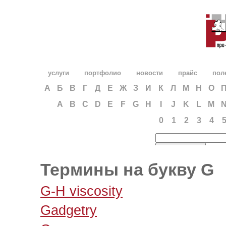
услуги
портфолио
новости
прайс
пол
А
Б
В
Г
Д
Е
Ж
З
И
К
Л
М
Н
О
A
B
C
D
E
F
G
H
I
J
K
L
M
0
1
2
3
4
Термины на букву G
G-H viscosity
Gadgetry