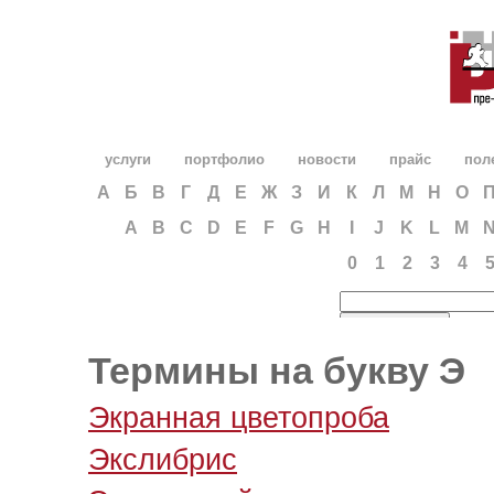
услуги
портфолио
новости
прайс
пол
А
Б
В
Г
Д
Е
Ж
З
И
К
Л
М
Н
О
A
B
C
D
E
F
G
H
I
J
K
L
M
0
1
2
3
4
Термины на букву Э
Экранная цветопроба
Экслибрис