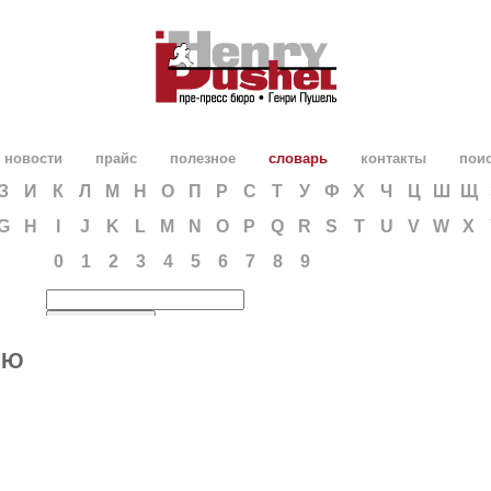
новости
прайс
полезное
словарь
контакты
пои
З
И
К
Л
М
Н
О
П
Р
С
Т
У
Ф
Х
Ч
Ц
Ш
Щ
G
H
I
J
K
L
M
N
O
P
Q
R
S
T
U
V
W
X
0
1
2
3
4
5
6
7
8
9
 Ю