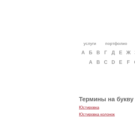
услуги
портфолио
А
Б
В
Г
Д
Е
Ж
A
B
C
D
E
F
Термины на букву
Юстировка
Юстировка колонок