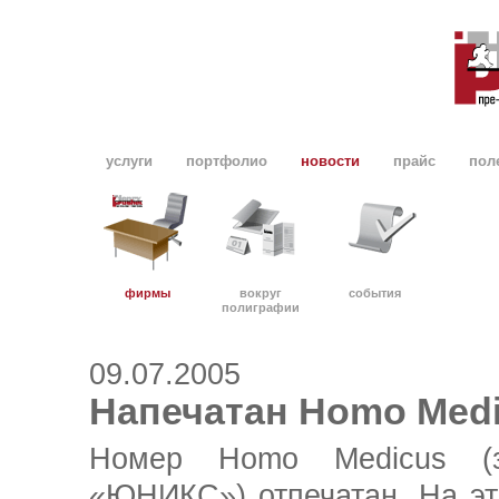
услуги
портфолио
новости
прайс
пол
фирмы
вокруг
события
полиграфии
09.07.2005
Напечатан Homo Med
Номер Homo Medicus (з
«ЮНИКС») отпечатан. На эт