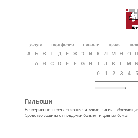
услуги
портфолио
новости
прайс
пол
А
Б
В
Г
Д
Е
Ж
З
И
К
Л
М
Н
О
A
B
C
D
E
F
G
H
I
J
K
L
M
0
1
2
3
4
Гильоши
Непрерывные переплетающиеся узкие линии, образующие
Средство защиты от подделки банкнот и ценных бумаг