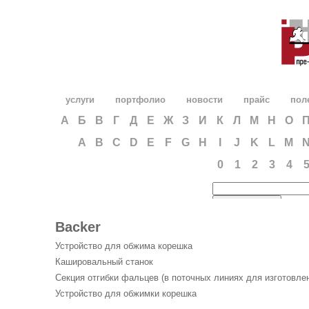
услуги
портфолио
новости
прайс
пол
А
Б
В
Г
Д
Е
Ж
З
И
К
Л
М
Н
О
A
B
C
D
E
F
G
H
I
J
K
L
M
0
1
2
3
4
Backer
Устройство для обжима корешка
Кашировальный станок
Секция отгибки фальцев (в поточных линиях для изготовлен
Устройство для обжимки корешка