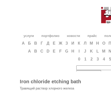
услуги
портфолио
новости
прайс
пол
А
Б
В
Г
Д
Е
Ж
З
И
К
Л
М
Н
О
A
B
C
D
E
F
G
H
I
J
K
L
M
0
1
2
3
4
Iron chloride etching bath
Травящий раствор хлорного железа