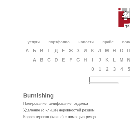
услуги
портфолио
новости
прайс
пол
А
Б
В
Г
Д
Е
Ж
З
И
К
Л
М
Н
О
A
B
C
D
E
F
G
H
I
J
K
L
M
0
1
2
3
4
Burnishing
Полирование; шлифование; отделка
Удаление (с клише) неровностей резцом
Корректировка (клише) с помощью резца