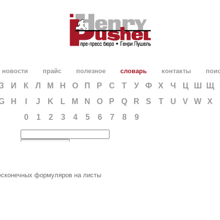
новости
прайс
полезное
словарь
контакты
пои
З
И
К
Л
М
Н
О
П
Р
С
Т
У
Ф
Х
Ч
Ц
Ш
Щ
G
H
I
J
K
L
M
N
O
P
Q
R
S
T
U
V
W
X
0
1
2
3
4
5
6
7
8
9
есконечных формуляров на листы