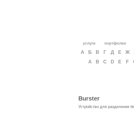
услуги
портфолио
А
Б
В
Г
Д
Е
Ж
A
B
C
D
E
F
Burster
Устройство для разделения б