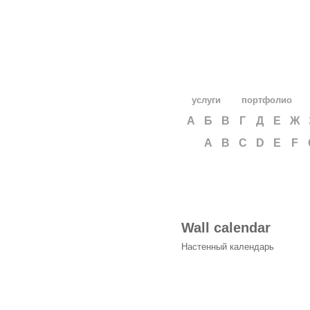
услуги
портфолио
А
Б
В
Г
Д
Е
Ж
A
B
C
D
E
F
Wall calendar
Настенный календарь