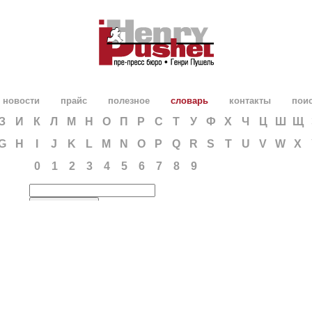
новости
прайс
полезное
словарь
контакты
пои
З
И
К
Л
М
Н
О
П
Р
С
Т
У
Ф
Х
Ч
Ц
Ш
Щ
G
H
I
J
K
L
M
N
O
P
Q
R
S
T
U
V
W
X
0
1
2
3
4
5
6
7
8
9