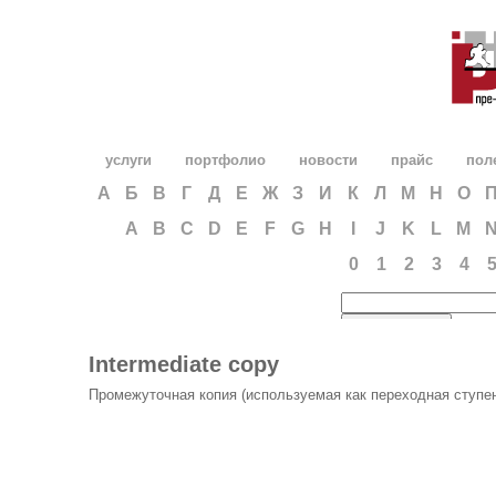
услуги
портфолио
новости
прайс
пол
А
Б
В
Г
Д
Е
Ж
З
И
К
Л
М
Н
О
A
B
C
D
E
F
G
H
I
J
K
L
M
0
1
2
3
4
Intermediate copy
Промежуточная копия (используемая как переходная ступе