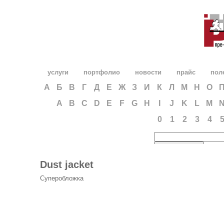
услуги
портфолио
новости
прайс
пол
А
Б
В
Г
Д
Е
Ж
З
И
К
Л
М
Н
О
A
B
C
D
E
F
G
H
I
J
K
L
M
0
1
2
3
4
Dust jacket
Суперобложка