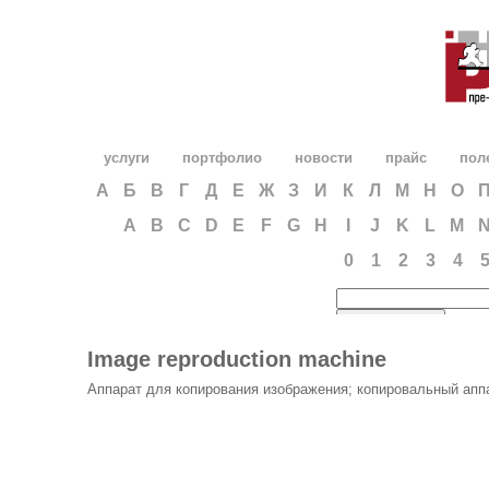
услуги
портфолио
новости
прайс
пол
А
Б
В
Г
Д
Е
Ж
З
И
К
Л
М
Н
О
A
B
C
D
E
F
G
H
I
J
K
L
M
0
1
2
3
4
Image reproduction machine
Аппарат для копирования изображения; копировальный апп