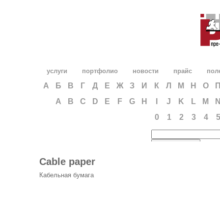
услуги
портфолио
новости
прайс
пол
А
Б
В
Г
Д
Е
Ж
З
И
К
Л
М
Н
О
A
B
C
D
E
F
G
H
I
J
K
L
M
0
1
2
3
4
Cable paper
Кабельная бумага