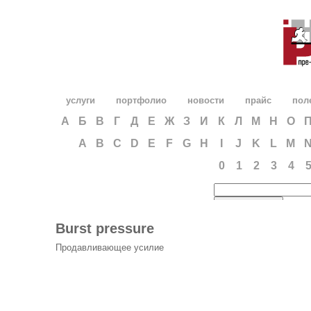
услуги
портфолио
новости
прайс
пол
А
Б
В
Г
Д
Е
Ж
З
И
К
Л
М
Н
О
A
B
C
D
E
F
G
H
I
J
K
L
M
0
1
2
3
4
Burst pressure
Продавливающее усилие