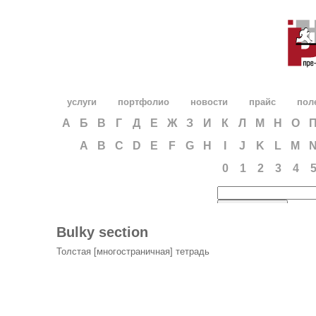
услуги
портфолио
новости
прайс
пол
А
Б
В
Г
Д
Е
Ж
З
И
К
Л
М
Н
О
A
B
C
D
E
F
G
H
I
J
K
L
M
0
1
2
3
4
Bulky section
Толстая [многостраничная] тетрадь