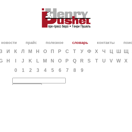
новости
прайс
полезное
словарь
контакты
пои
З
И
К
Л
М
Н
О
П
Р
С
Т
У
Ф
Х
Ч
Ц
Ш
Щ
G
H
I
J
K
L
M
N
O
P
Q
R
S
T
U
V
W
X
0
1
2
3
4
5
6
7
8
9