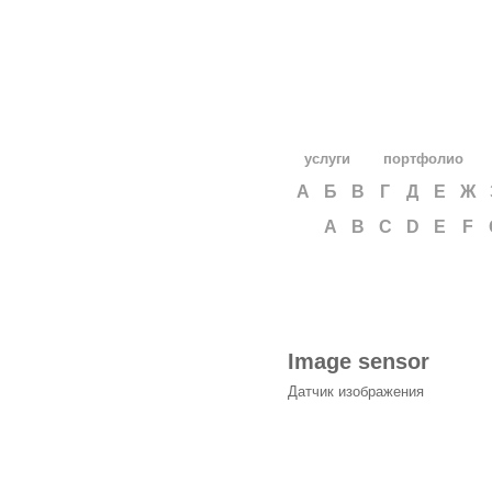
услуги
портфолио
А
Б
В
Г
Д
Е
Ж
A
B
C
D
E
F
Image sensor
Датчик изображения