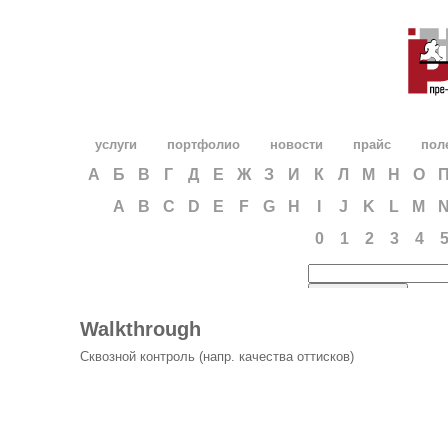
услуги
портфолио
новости
прайс
пол
А
Б
В
Г
Д
Е
Ж
З
И
К
Л
М
Н
О
A
B
C
D
E
F
G
H
I
J
K
L
M
0
1
2
3
4
Walkthrough
Сквозной контроль (напр. качества оттисков)