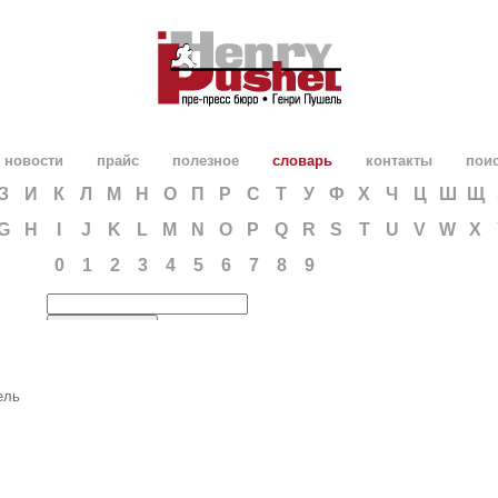
новости
прайс
полезное
словарь
контакты
пои
З
И
К
Л
М
Н
О
П
Р
С
Т
У
Ф
Х
Ч
Ц
Ш
Щ
G
H
I
J
K
L
M
N
O
P
Q
R
S
T
U
V
W
X
0
1
2
3
4
5
6
7
8
9
ель