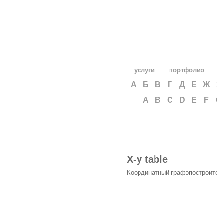
услуги
портфолио
А
Б
В
Г
Д
Е
Ж
A
B
C
D
E
F
X-y table
Координатный графопостроит