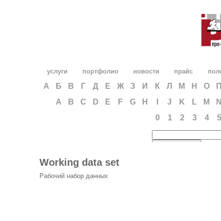
услуги
портфолио
новости
прайс
пол
А
Б
В
Г
Д
Е
Ж
З
И
К
Л
М
Н
О
A
B
C
D
E
F
G
H
I
J
K
L
M
0
1
2
3
4
Working data set
Рабочий набор данных