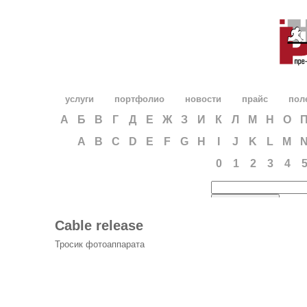
услуги
портфолио
новости
прайс
пол
А
Б
В
Г
Д
Е
Ж
З
И
К
Л
М
Н
О
A
B
C
D
E
F
G
H
I
J
K
L
M
0
1
2
3
4
Cable release
Тросик фотоаппарата