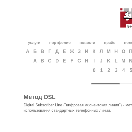
услуги
портфолио
новости
прайс
пол
А
Б
В
Г
Д
Е
Ж
З
И
К
Л
М
Н
О
A
B
C
D
E
F
G
H
I
J
K
L
M
0
1
2
3
4
Метод DSL
Digital Subscriber Line ("цифровая абонентская линия") - 
использования стандартных телефонных линий.