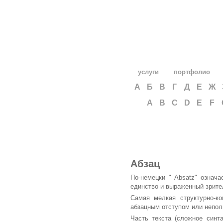
услуги
портфолио
А
Б
В
Г
Д
Е
Ж
A
B
C
D
E
F
Абзац
По-немецки " Absatz" означ
единство и выраженный зрите
Самая мелкая структурно-ко
абзацным отступом или непол
Часть текста (сложное синт