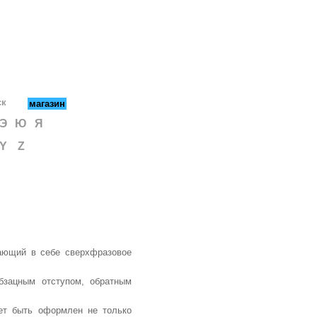
ск
магазин
Э
Ю
Я
Y
Z
чающий в себе сверхфразовое
абзацным отступом, обратным
жет быть оформлен не только