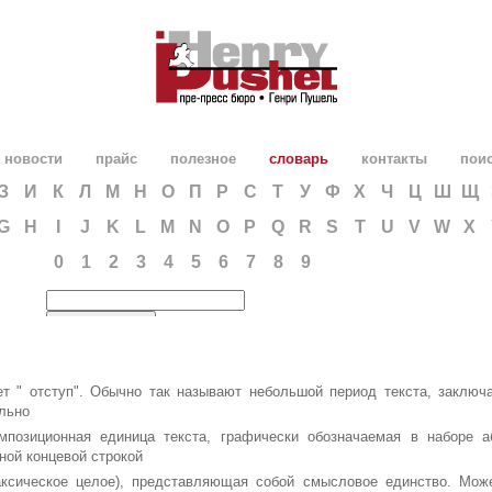
новости
прайс
полезное
словарь
контакты
пои
З
И
К
Л
М
Н
О
П
Р
С
Т
У
Ф
Х
Ч
Ц
Ш
Щ
G
H
I
J
K
L
M
N
O
P
Q
R
S
T
U
V
W
X
0
1
2
3
4
5
6
7
8
9
ает " отступ". Обычно так называют небольшой период текста, заклю
льно
мпозиционная едини­ца текста, графически обозначаемая в наборе 
ной концевой строкой
аксическое целое), представляющая собой смысловое единство. Мо