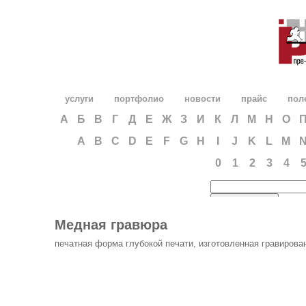
услуги
портфолио
новости
прайс
пол
А
Б
В
Г
Д
Е
Ж
З
И
К
Л
М
Н
О
A
B
C
D
E
F
G
H
I
J
K
L
M
0
1
2
3
4
Медная гравюра
печатная форма глубокой печати, изготовленная гравирован