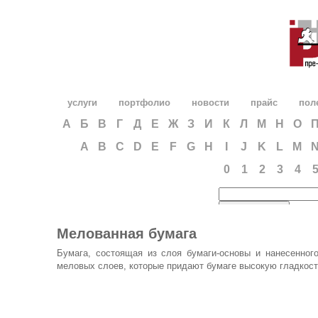
услуги
портфолио
новости
прайс
пол
А
Б
В
Г
Д
Е
Ж
З
И
К
Л
М
Н
О
A
B
C
D
E
F
G
H
I
J
K
L
M
0
1
2
3
4
Мелованная бумага
Бумага, состоящая из слоя бумаги-основы и нанесенног
меловых слоев, которые придают бумаге высокую гладкост