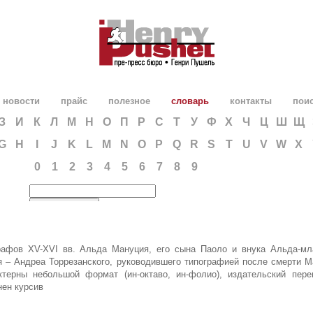
новости
прайс
полезное
словарь
контакты
пои
З
И
К
Л
М
Н
О
П
Р
С
Т
У
Ф
Х
Ч
Ц
Ш
Щ
G
H
I
J
K
L
M
N
O
P
Q
R
S
T
U
V
W
X
0
1
2
3
4
5
6
7
8
9
рафов XV-XVI вв. Альда Мануция, его сына Паоло и внука Альда-мл
я – Андреа Торрезанского, руководившего типографией после смерти М
терны небольшой формат (ин-октаво, ин-фолио), издательский пере
ен курсив