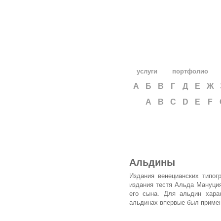
услуги
портфолио
А
Б
В
Г
Д
Е
Ж
A
B
C
D
E
F
Альдины
Издания венецианских типог
издания тестя Альда Мануци
его сына. Для альдин харак
альдинах впервые был примен