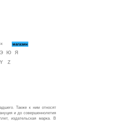
ск
магазин
Э
Ю
Я
Y
Z
адшего. Также к ним относят
ануция и до совершеннолетия
плет, издательская марка. В