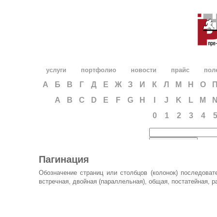
услуги
портфолио
новости
прайс
пол
А
Б
В
Г
Д
Е
Ж
З
И
К
Л
М
Н
О
A
B
C
D
E
F
G
H
I
J
K
L
M
0
1
2
3
4
Пагинация
Обозначение страниц или столбцов (колонок) последова
встречная, двойная (параллельная), общая, постатейная, 