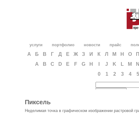
услуги
портфолио
новости
прайс
пол
А
Б
В
Г
Д
Е
Ж
З
И
К
Л
М
Н
О
A
B
C
D
E
F
G
H
I
J
K
L
M
0
1
2
3
4
Пиксель
Неделимая точка в графическом изображении растровой г