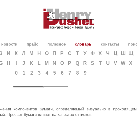
новости
прайс
полезное
словарь
контакты
пои
З
И
К
Л
М
Н
О
П
Р
С
Т
У
Ф
Х
Ч
Ц
Ш
Щ
G
H
I
J
K
L
M
N
O
P
Q
R
S
T
U
V
W
X
0
1
2
3
4
5
6
7
8
9
ожения компонентов бумаги, определяемый визуально в проходящем
ый. Просвет бумаги влияет на качество оттисков