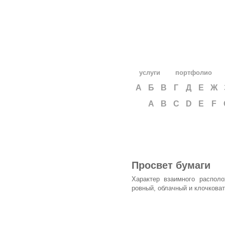
услуги
портфолио
А
Б
В
Г
Д
Е
Ж
A
B
C
D
E
F
Просвет бумаги
Характер взаимного распол
ровный, облачный и клочковат