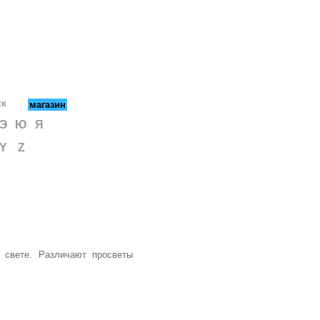
ск
магазин
Э
Ю
Я
Y
Z
 свете. Различают просветы