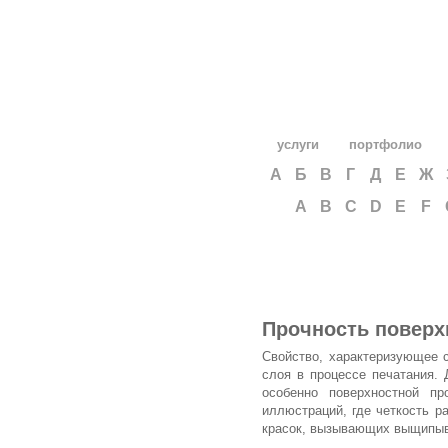
услуги
портфолио
А
Б
В
Г
Д
Е
Ж
A
B
C
D
E
F
Прочность поверх
Свойство, характеризующее 
слоя в процессе печатания.
особенно поверхностной п
иллюстраций, где четкость р
красок, вызывающих выщипыв