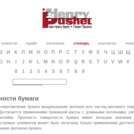
новости
прайс
полезное
словарь
контакты
пои
З
И
К
Л
М
Н
О
П
Р
С
Т
У
Ф
Х
Ч
Ц
Ш
Щ
G
H
I
J
K
L
M
N
O
P
Q
R
S
T
U
V
W
X
0
1
2
3
4
5
6
7
8
9
ности бумаги
сопротивление бумаги выщипыванию волокон или частиц мелового покр
 Достигается применением бумажной массы с длинными волокнами, ув
роклейки. Прочность поверхности бумаги имеет большое значение
астровых элементов может быть получена только применением достато
ание (волокон) бумаги