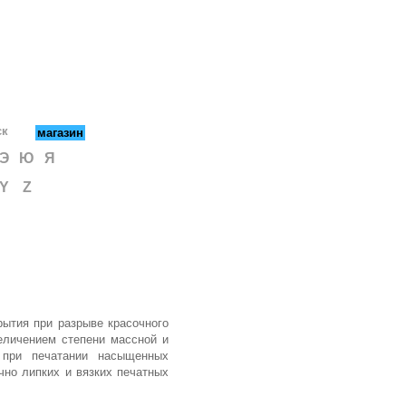
ск
магазин
Э
Ю
Я
Y
Z
ытия при разрыве красочного
еличением степени массной и
 при печатании насыщенных
чно липких и вязких печатных