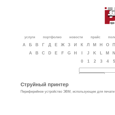
услуги
портфолио
новости
прайс
пол
А
Б
В
Г
Д
Е
Ж
З
И
К
Л
М
Н
О
A
B
C
D
E
F
G
H
I
J
K
L
M
0
1
2
3
4
Струйный принтер
Периферийное устройство ЭВМ, использующее для печати 