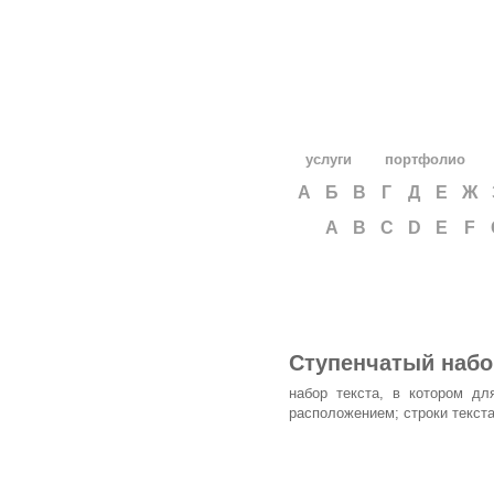
услуги
портфолио
А
Б
В
Г
Д
Е
Ж
A
B
C
D
E
F
Ступенчатый набо
набор текста, в котором д
расположением; строки текста