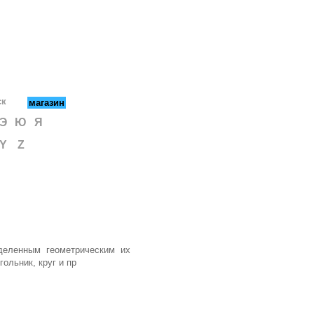
ск
магазин
Э
Ю
Я
Y
Z
деленным геометрическим их
ольник, круг и пр