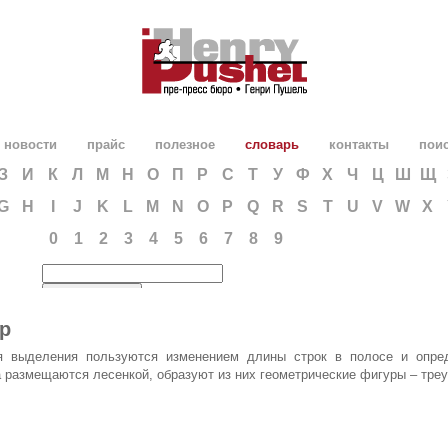
новости
прайс
полезное
словарь
контакты
пои
З
И
К
Л
М
Н
О
П
Р
С
Т
У
Ф
Х
Ч
Ц
Ш
Щ
G
H
I
J
K
L
M
N
O
P
Q
R
S
T
U
V
W
X
0
1
2
3
4
5
6
7
8
9
р
ля выделения пользуются изменением длины строк в полосе и опре
 размещаются лесенкой, образуют из них геометрические фигуры – треуг