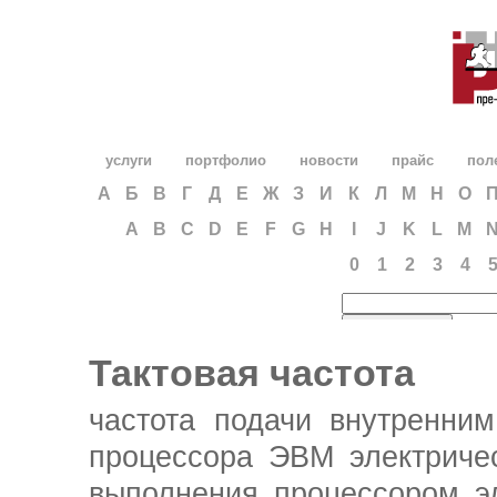
услуги
портфолио
новости
прайс
пол
А
Б
В
Г
Д
Е
Ж
З
И
К
Л
М
Н
О
A
B
C
D
E
F
G
H
I
J
K
L
M
0
1
2
3
4
Тактовая частота
частота подачи внутренним
процессора ЭВМ электриче
выполнения процессором э