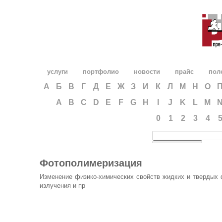
услуги
портфолио
новости
прайс
пол
А
Б
В
Г
Д
Е
Ж
З
И
К
Л
М
Н
О
A
B
C
D
E
F
G
H
I
J
K
L
M
0
1
2
3
4
Фотополимеризация
Изменение физико-химических свойств жидких и твердых
излучения и пр