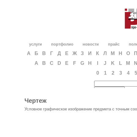
услуги
портфолио
новости
прайс
пол
А
Б
В
Г
Д
Е
Ж
З
И
К
Л
М
Н
О
A
B
C
D
E
F
G
H
I
J
K
L
M
0
1
2
3
4
Чертеж
Условное графическое изображение предмета с точным соо