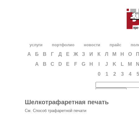
услуги
портфолио
новости
прайс
пол
А
Б
В
Г
Д
Е
Ж
З
И
К
Л
М
Н
О
A
B
C
D
E
F
G
H
I
J
K
L
M
0
1
2
3
4
Шелкотрафаретная печать
См. Способ трафаретной печати