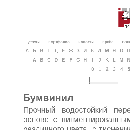
услуги
портфолио
новости
прайс
пол
А
Б
В
Г
Д
Е
Ж
З
И
К
Л
М
Н
О
A
B
C
D
E
F
G
H
I
J
K
L
M
0
1
2
3
4
Бумвинил
Прочный водостойкий пер
основе с пигментированны
различного цвета, с тиснен