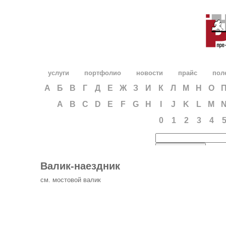
услуги
портфолио
новости
прайс
пол
А
Б
В
Г
Д
Е
Ж
З
И
К
Л
М
Н
О
A
B
C
D
E
F
G
H
I
J
K
L
M
0
1
2
3
4
Валик-наездник
см. мостовой валик