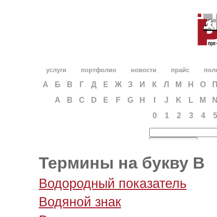
услуги
портфолио
новости
прайс
пол
А
Б
В
Г
Д
Е
Ж
З
И
К
Л
М
Н
О
A
B
C
D
E
F
G
H
I
J
K
L
M
0
1
2
3
4
Термины на букву В
Водородный показатель
Водяной знак