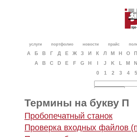
услуги
портфолио
новости
прайс
пол
А
Б
В
Г
Д
Е
Ж
З
И
К
Л
М
Н
О
A
B
C
D
E
F
G
H
I
J
K
L
M
0
1
2
3
4
Термины на букву П
Пробопечатный станок
Проверка входных файлов (