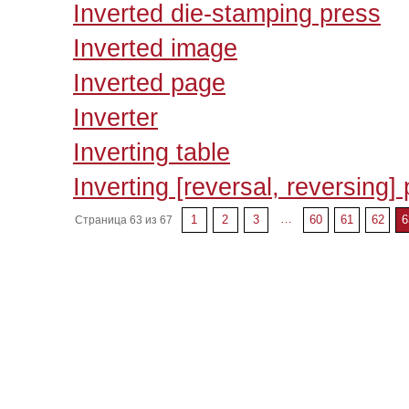
Inverted die-stamping press
Inverted image
Inverted page
Inverter
Inverting table
Inverting [reversal, reversing]
…
1
2
3
60
61
62
6
Страница 63 из 67