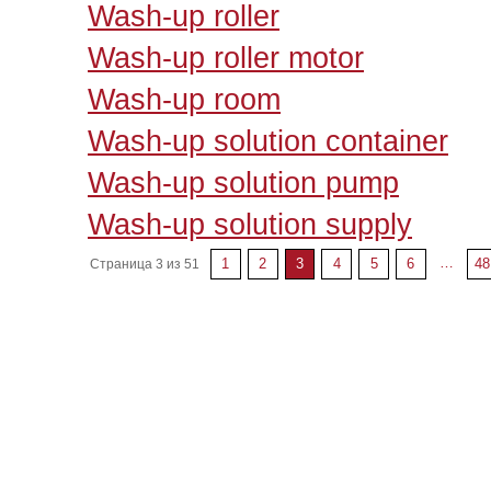
Wash-up roller
Wash-up roller motor
Wash-up room
Wash-up solution container
Wash-up solution pump
Wash-up solution supply
…
1
2
3
4
5
6
48
Страница 3 из 51