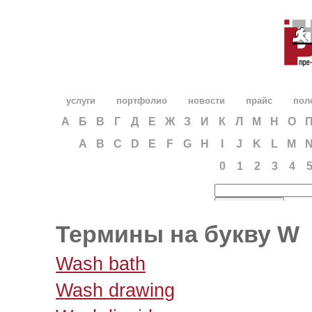
услуги
портфолио
новости
прайс
пол
А
Б
В
Г
Д
Е
Ж
З
И
К
Л
М
Н
О
A
B
C
D
E
F
G
H
I
J
K
L
M
0
1
2
3
4
Термины на букву W
Wash bath
Wash drawing