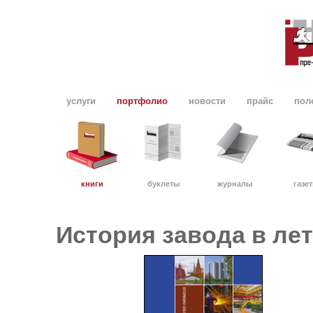
услуги
портфолио
новости
прайс
пол
книги
буклеты
журналы
газе
История завода в ле