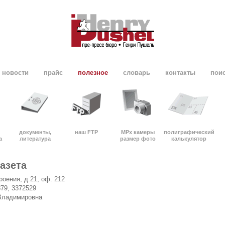
новости
прайс
полезное
словарь
контакты
пои
документы,
наш FTP
MPx камеры
полиграфический
а
литература
размер фото
калькулятор
азета
роения, д.21, оф. 212
879, 3372529
 Владимировна