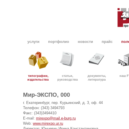
услуги
портфолио
новости
прайс
пол
типографии,
статьи,
документы,
наш F
издательства
руководства
литература
Мир-ЭКСПО, 000
г. Екатеринбург, пер. Курьинский, д. 3, оф. 44
Телефон: (343) 3494793
Факс: (343)3494410
E-mail:
mirexpo@mail.e-burg.ru
Web:
www.mirexpo.ur.ru
Директор: Юнцевич Ирина Константиновна