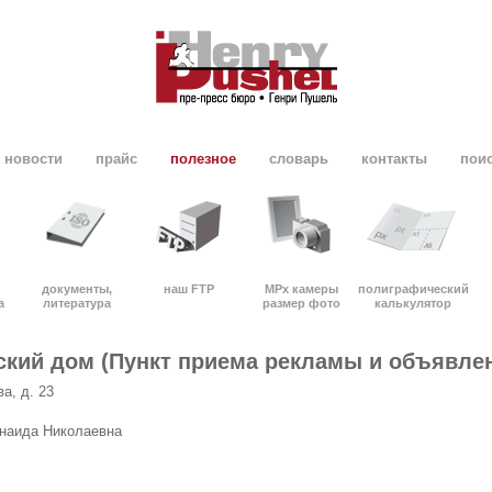
новости
прайс
полезное
словарь
контакты
пои
документы,
наш FTP
MPx камеры
полиграфический
а
литература
размер фото
калькулятор
ский дом (Пункт приема рекламы и объявле
ва, д. 23
инаида Николаевна